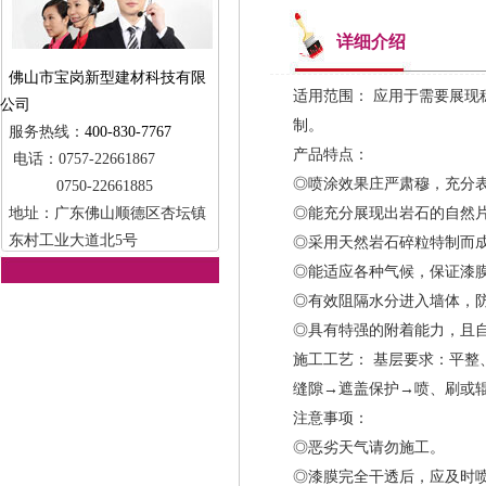
详细介绍
佛山市宝岗新型建材科技有限
适用范围： 应用于需要展
公司
制。
服务热线：
400-830-7767
产品特点：
电话：0757-22661867
◎喷涂效果庄严肃穆，充分
0750-22661885
地址：广东佛山顺德区杏坛镇
◎能充分展现出岩石的自然
东村工业大道北5号
◎采用天然岩石碎粒特制而
◎能适应各种气候，保证漆
◎有效阻隔水分进入墙体，
◎具有特强的附着能力，且
施工工艺： 基层要求：平整、
缝隙→遮盖保护→喷、刷或
注意事项：
◎恶劣天气请勿施工。
◎漆膜完全干透后，应及时