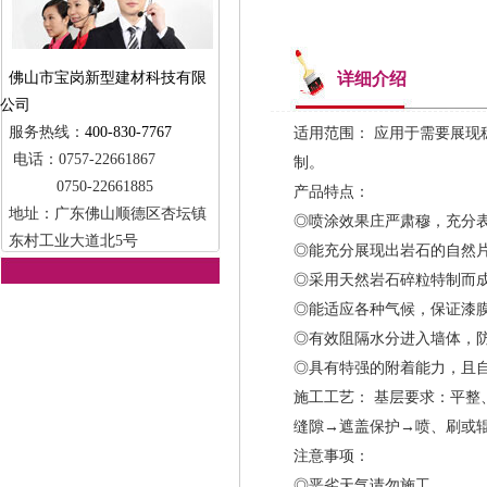
佛山市宝岗新型建材科技有限
详细介绍
公司
服务热线：
400-830-7767
适用范围： 应用于需要展
电话：0757-22661867
制。
0750-22661885
产品特点：
地址：广东佛山顺德区杏坛镇
◎喷涂效果庄严肃穆，充分
东村工业大道北5号
◎能充分展现出岩石的自然
◎采用天然岩石碎粒特制而
◎能适应各种气候，保证漆
◎有效阻隔水分进入墙体，
◎具有特强的附着能力，且
施工工艺： 基层要求：平整、
缝隙→遮盖保护→喷、刷或
注意事项：
◎恶劣天气请勿施工。