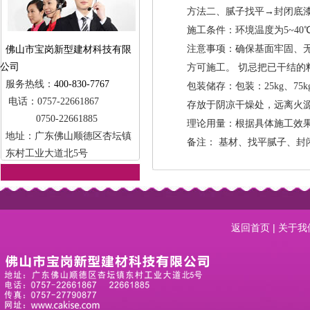
方法二、腻子找平→封闭底
施工条件：环境温度为5~4
注意事项：确保基面牢固、
佛山市宝岗新型建材科技有限
公司
方可施工。 切忌把已干结的
服务热线：
400-830-7767
包装储存：包装：25kg、75k
电话：0757-22661867
存放于阴凉干燥处，远离火源
0750-22661885
理论用量：根据具体施工效果的
地址：广东佛山顺德区杏坛镇
备注： 基材、找平腻子、封
东村工业大道北5号
返回首页
|
关于我