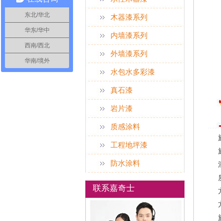
东北/华北
木器漆系列
华东/华中
内墙漆系列
西南/西北
外墙漆系列
华南/境外
水包水多彩漆
真石漆
岩片漆
质感涂料
工程地坪漆
防水涂料
联系嘉奇士