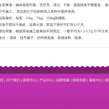
注意事项：确保基面牢固、无空壳、清洁、干燥，基面线条平整垂直。 
方可施工。 切忌把已干结的料加入浆料中搅拌再用。
包装储存：包装：25kg、75kg、250kg铁桶装。
存放于阴凉干燥处，远离火源，室温下密封可贮存12个月。
理论用量：根据具体施工效果的不同而定，一般平均为1.5-3.5公斤/平方米
备注： 基材、找平腻子、封闭用底漆、质感涂料、面漆。
页
|
关于我们
|
新闻中心
|
产品中心
|
品牌形象
|
招商加盟
|
服务中心
|
联