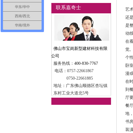
华东/华中
联系嘉奇士
艺
西南/西北
还
是
华南/境外
动
在
佛山市宝岗新型建材科技有限
觉
公司
个
服务热线：
400-830-7767
卧
电话：0757-22661867
漫
0750-22661885
在
地址：广东佛山顺德区杏坛镇
到
东村工业大道北5号
厅
餐
地
书
装