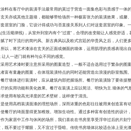
术涂料在客厅中的装潢手法最常用的莫过于营造一面集色彩与质感于一体
是玄关亦或其他主题墙，都能够带给场所一种极富张力的装潢效果，或馨
整套居室的门脸，它设计得成功与否直接关系到人们对这套居室的印象。
线(生活规律线)，从室外到室内有个“过渡”，合理的改变能让人感觉舒适
看腻了时下流行的简约风、新古典风以及欧式宫廷的华贵风之后，人们更
。所以，将艺术漆涂在玄关的正面或侧面的墙体，运用肌理的质感表现出
性.让人一进门就有种与众不同的感觉。
室采用艺术漆时要注意所采用的图案造型，一般不适合选用过于繁杂的图
或者富有童趣的图案，在体现装潢特点的同时还能营造出浪漫的卧室氛围
时餐厅墙体进行装潢时，应从建筑内部把握场所。餐厅的装潢除了要依据
餐厅的实用功能和美化效果。餐厅在装潢上应以简洁、明快为主.墙体的气
要求使用有较高光泽度的艺术壁材，这样便于清洗。
厅是使用高档装潢面漆的理想场所，深而浓重的色彩往往被用来创造富有
，使餐厅的琦面显得更加稚致。增加生动性。通过多种富有创造性的设计
房作为家居中工作与休闲的场所，我们喜欢在书房里享受浮华过后的片刻
潢，既不要过于耀眼，又不宜过于昏暗。传统书房墙体比较适合涂上亚光