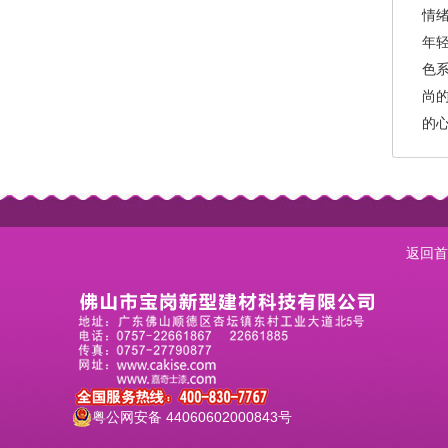
情
年
色
尚
的
返回首
粤公网安备 44060602000843号