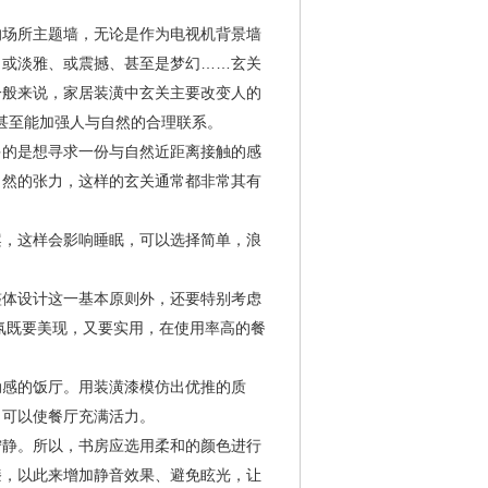
的场所主题墙，无论是作为电视机背景墙
、或淡雅、或震撼、甚至是梦幻……玄关
一般来说，家居装潢中玄关主要改变人的
，甚至能加强人与自然的合理联系。
多的是想寻求一份与自然近距离接触的感
自然的张力，这样的玄关通常都非常其有
案，这样会影响睡眠，可以选择简单，浪
。
整体设计这一基本原则外，还要特别考虑
氛既要美现，又要实用，在使用率高的餐
动感的饭厅。用装潢漆模仿出优推的质
，可以使餐厅充满活力。
宁静。所以，书房应选用柔和的颜色进行
漆，以此来增加静音效果、避免眩光，让